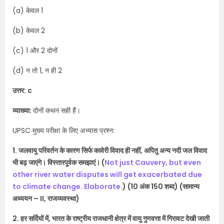
(a) केवल 1
(b) केवल 2
(c) 1 और 2 दोनों
(d) न तो 1, न ही 2
उत्तर: c
व्याख्या:
दोनों कथन सही हैं।
UPSC मुख्य परीक्षा के लिए अभ्यास प्रश्न:
1. जलवायु परिवर्तन के कारण सिर्फ कावेरी विवाद ही नहीं, अपितु अन्य नदी जल विवाद
भी बढ़ जाएंगे। विस्तारपूर्वक समझाएं। (
Not just Cauvery, but even
other river water disputes will get exacerbated due
to climate change. Elaborate.
) (10 अंक 150 शब्द)​ (सामान्य
अध्ययन – II, राजव्यवस्था)
2. हर सर्दियों में, भारत के राष्ट्रीय राजधानी क्षेत्र में वायु गुणवत्ता में गिरावट देखी जाती