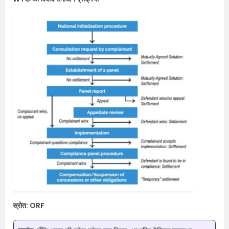
स्रोत: ORF​