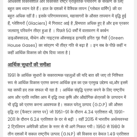
अधिकांश विकासशील और विकसित राष्ट्र प्राकृतिक पर्यावरण के संरक्षण के लिए
बहुत कम ध्यान देते हैं। हाल के दशकों में वैश्विक तापन (ग्लोबल वार्मिंग) की दर
बहुत अधिक रहीं है। इसके परिणामस्वरूप, महासागरों के औसत तापमान में वृद्धि हुई
हैं, ग्लेशियरों (Glaciers) में गिरावट आई है ,हिमपात अधिक हुए है और इस प्रकार
जलवायु परिवर्तन तीव्र हुआ है । पिछले 50 वर्षों में वातावरण में कार्बन
डाइऑक्साउड, मीथेन और नाइट्रस ऑक्साइड इत्यादि हरित गृह गैसों (Green
House Gases) का सांद्रण भी तीव्र गति से बढ़ा है । इन सब के पीछे कहीं न
कहीं आर्थिक विकास को दोष दिया जाता है |
आर्थिक सुधारों की समीक्षा
1991 के आर्थिक सुधारों के सकारात्मक पहलुओं की यदि बात की जाए तो निश्चित
रूप से आर्थिक विकास प्राप्त करना आर्थिक इस का एक प्रमुख उद्देश्य था,और इसमें
यह काफी हद तक सफल भी रहा है । आर्थिक संवृद्धि प्राप्त करने के लिए राष्ट्रीय
आय और प्रति व्यक्ति आय में वृद्धि तथा कृषि और औद्योगिक क्षेत्रकों के उत्पादन में
भी वृद्धि को प्राप्त करना आवश्यक है। सकल घरेलू उत्‍पाद (G.D.P) की औसत
वृद्धि दर (फैक्‍टर लागत पर) जो 1951–91 के दौरान 4.34 प्रति‍शत थी, 1991-
2011 के दौरान 6.24 प्रति‍शत के दर से बढ़ी । वहीं 2015 में भारतीय अर्थव्यवस्था
2 ट्रिलियन अमेरिकी डॉलर के स्तर से भी आगे निकल गयी। 1950 से 1980 के
तीन दशकों में सकल राष्ट्रीय उत्पाद (G.N.P) की विकास दर केवल 1.49 प्रतिशत