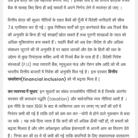
उसे इस क्षेत्र का एक सहायक बनाया जाए । इसका अर्थ है कि वित्तीय क्षेत्रक रिजर्व
बैंक से सलाह किए बिना ही कई मामलों में अपने निर्णय लेने में स्वतंत्र हो जाए ।
वित्तीय क्षेत्र की सुधार नीतियों के तहत बैंकों की पूँजी में विदेशी भागीदारी की सीमा
74 प्रतिशत कर दी गई। कुछ निश्चित शर्तों को पूरा करनेवाले बैंक अब रिज़र्व बैंक
की अनुमति के बिना ही नई शाखाएँ खोल सकते हैं तथा पुरानी शाखाओं के जाल को
अधिक युक्तिसंगत बना सकते हैं। यद्यपि बैंकों को अब देश-विदेश से और अधिक
संसाधन जुटाने की भी अनुमति है पर खाता धारकों और देश के हितों की रक्षा के
उद्देश्य से कुछ नियंत्रक शक्ति अभी भी रिजर्व बैंक के पास ही हैं। विदेशी निवेश
संस्थाओं (F.I.I) तथा व्यापारी बैंक, म्युचुअल फंड और पेंशन कोष आदि को भी अब
भारतीय वित्तीय बाजारों में निवेश की अनुमति मिल गई है। इस प्रकार
वित्तीय
समावेशन(financial inclusion)
को भी बढ़ावा मिला है |
कर व्यवस्था में सुधार:
इन सुधारों का संबंध राजकोषीय नीतियों से है जिसके अंतर्गत
सरकार की कराधान पद्धति (taxation) और सार्वजनिक व्यय नीतियां आती है ।
इस नीति के तहत 1991 के बाद से व्यक्तिगत आय पर लगाए गए करों की दरों में
निरंतर कमी की गई है ताकि दरों को कम कर कर -चोरी से होने वाले नुकसान से बचा
जा सके । यह तर्क दिया जाता है कि करों की दरें अधिक ऊँची नहीं हों, तो बचतों को
बढ़ावा मिलता है और लोग अपेक्षाकृत अधिक ईमानदारी से अपनी आय का विवरण देते
हैं। निगम कर की दर में भी कमी की गई ताकि कंपनियों के लिए सकारात्मक वातावरण