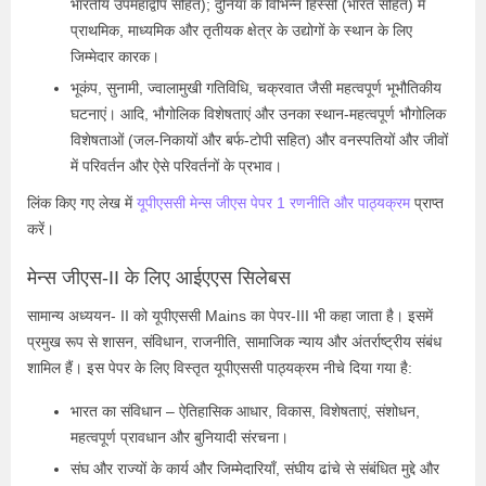
भारतीय उपमहाद्वीप सहित); दुनिया के विभिन्न हिस्सों (भारत सहित) में
प्राथमिक, माध्यमिक और तृतीयक क्षेत्र के उद्योगों के स्थान के लिए
जिम्मेदार कारक।
भूकंप, सुनामी, ज्वालामुखी गतिविधि, चक्रवात जैसी महत्वपूर्ण भूभौतिकीय
घटनाएं। आदि, भौगोलिक विशेषताएं और उनका स्थान-महत्वपूर्ण भौगोलिक
विशेषताओं (जल-निकायों और बर्फ-टोपी सहित) और वनस्पतियों और जीवों
में परिवर्तन और ऐसे परिवर्तनों के प्रभाव।
लिंक किए गए लेख में
यूपीएससी मेन्स जीएस पेपर 1 रणनीति और पाठ्यक्रम
प्राप्त
करें।
मेन्स जीएस-II के लिए आईएएस सिलेबस
सामान्य अध्ययन- II को यूपीएससी Mains का पेपर-III भी कहा जाता है। इसमें
प्रमुख रूप से शासन, संविधान, राजनीति, सामाजिक न्याय और अंतर्राष्ट्रीय संबंध
शामिल हैं। इस पेपर के लिए विस्तृत यूपीएससी पाठ्यक्रम नीचे दिया गया है:
भारत का संविधान
– ऐतिहासिक आधार, विकास, विशेषताएं, संशोधन,
महत्वपूर्ण प्रावधान और बुनियादी संरचना।
संघ और राज्यों के कार्य और जिम्मेदारियाँ, संघीय ढांचे से संबंधित मुद्दे और