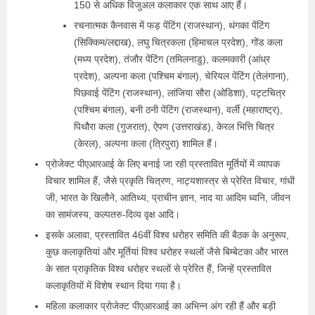
150 से अधिक विजुअल कलाकार एक साथ आए हैं।
रचनात्मक कैनवास में फड़ पेंटिंग (राजस्थान), थंगका पेंटिंग
(सिक्किम/लद्दाख), लघु चित्रकला (हिमाचल प्रदेश), गोंड कला
(मध्य प्रदेश), तंजौर पेंटिंग (तमिलनाडु), कलमकारी (आंध्र
प्रदेश), अल्पना कला (पश्चिम बंगाल), चेरियल पेंटिंग (तेलंगाना),
पिछवाई पेंटिंग (राजस्थान), लांजिया सौरा (ओडिशा), पट्टचित्र
(पश्चिम बंगाल), बनी ठनी पेंटिंग (राजस्थान), वर्ली (महाराष्ट्र),
पिथौरा कला (गुजरात), ऐपण (उत्तराखंड), केरल भित्ति चित्र
(केरल), अल्पना कला (त्रिपुरा) शामिल हैं।
प्रोजेक्ट पीएआरआई के लिए बनाई जा रही प्रस्तावित मूर्तियों में व्यापक
विचार शामिल हैं, जैसे प्रकृति चित्रण, नाट्यशास्त्र से प्रेरित विचार, गांधी
जी, भारत के खिलौने, आतिथ्य, प्राचीन ज्ञान, नाद या आदिम ध्वनि, जीवन
का सामंजस्य, कल्पतरु-दिव्य वृक्ष आदि।
इसके अलावा, प्रस्तावित 46वीं विश्व धरोहर समिति की बैठक के अनुरूप,
कुछ कलाकृतियां और मूर्तियां विश्व धरोहर स्थलों जैसे बिम्बेटका और भारत
के सात प्राकृतिक विश्व धरोहर स्थलों से प्रेरित हैं, जिन्हें प्रस्तावित
कलाकृतियों में विशेष स्थान दिया गया है।
महिला कलाकार प्रोजेक्ट पीएआरआई का अभिन्न अंग रही हैं और बड़ी