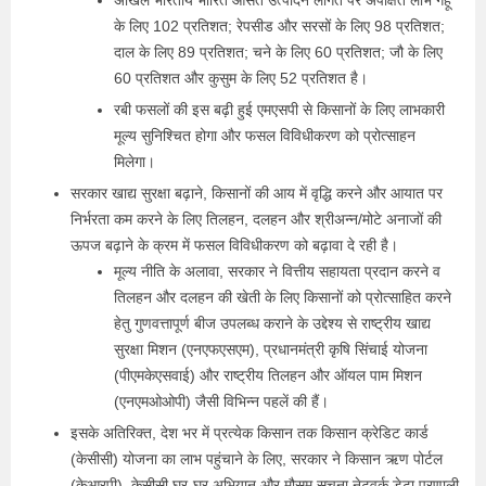
अखिल भारतीय भारित औसत उत्पादन लागत पर अपेक्षित लाभ गेहूं
के लिए 102 प्रतिशत; रेपसीड और सरसों के लिए 98 प्रतिशत;
दाल के लिए 89 प्रतिशत; चने के लिए 60 प्रतिशत; जौ के लिए
60 प्रतिशत और कुसुम के लिए 52 प्रतिशत है।
रबी फसलों की इस बढ़ी हुई एमएसपी से किसानों के लिए लाभकारी
मूल्य सुनिश्चित होगा और फसल विविधीकरण को प्रोत्साहन
मिलेगा।
सरकार खाद्य सुरक्षा बढ़ाने, किसानों की आय में वृद्धि करने और आयात पर
निर्भरता कम करने के लिए तिलहन, दलहन और श्रीअन्न/मोटे अनाजों की
ऊपज बढ़ाने के क्रम में फसल विविधीकरण को बढ़ावा दे रही है।
मूल्य नीति के अलावा, सरकार ने वित्तीय सहायता प्रदान करने व
तिलहन और दलहन की खेती के लिए किसानों को प्रोत्साहित करने
हेतु गुणवत्तापूर्ण बीज उपलब्ध कराने के उद्देश्य से राष्ट्रीय खाद्य
सुरक्षा मिशन (एनएफएसएम), प्रधानमंत्री कृषि सिंचाई योजना
(पीएमकेएसवाई) और राष्ट्रीय तिलहन और ऑयल पाम मिशन
(एनएमओओपी) जैसी विभिन्न पहलें की हैं।
इसके अतिरिक्त, देश भर में प्रत्येक किसान तक किसान क्रेडिट कार्ड
(केसीसी) योजना का लाभ पहुंचाने के लिए, सरकार ने किसान ऋण पोर्टल
(केआरपी), केसीसी घर-घर अभियान और मौसम सूचना नेटवर्क डेटा प्रणाली