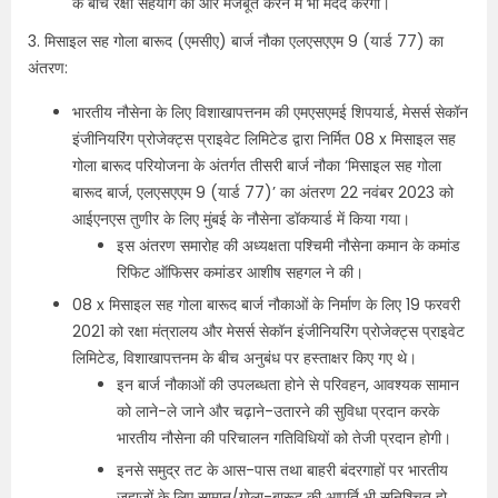
के बीच रक्षा सहयोग को और मजबूत करने में भी मदद करेगा।
3. मिसाइल सह गोला बारूद (एमसीए) बार्ज नौका एलएसएएम 9 (यार्ड 77) का
अंतरण:
भारतीय नौसेना के लिए विशाखापत्तनम की एमएसएमई शिपयार्ड, मेसर्स सेकॉन
इंजीनियरिंग प्रोजेक्ट्स प्राइवेट लिमिटेड द्वारा निर्मित 08 x मिसाइल सह
गोला बारूद परियोजना के अंतर्गत तीसरी बार्ज नौका ‘मिसाइल सह गोला
बारूद बार्ज, एलएसएएम 9 (यार्ड 77)’ का अंतरण 22 नवंबर 2023 को
आईएनएस तुणीर के लिए मुंबई के नौसेना डॉकयार्ड में किया गया।
इस अंतरण समारोह की अध्यक्षता पश्चिमी नौसेना कमान के कमांड
रिफिट ऑफिसर कमांडर आशीष सहगल ने की।
08 x मिसाइल सह गोला बारूद बार्ज नौकाओं के निर्माण के लिए 19 फरवरी
2021 को रक्षा मंत्रालय और मेसर्स सेकॉन इंजीनियरिंग प्रोजेक्ट्स प्राइवेट
लिमिटेड, विशाखापत्तनम के बीच अनुबंध पर हस्ताक्षर किए गए थे।
इन बार्ज नौकाओं की उपलब्धता होने से परिवहन, आवश्यक सामान
को लाने-ले जाने और चढ़ाने-उतारने की सुविधा प्रदान करके
भारतीय नौसेना की परिचालन गतिविधियों को तेजी प्रदान होगी।
इनसे समुद्र तट के आस-पास तथा बाहरी बंदरगाहों पर भारतीय
जहाजों के लिए सामान/गोला-बारूद की आपूर्ति भी सुनिश्चित हो