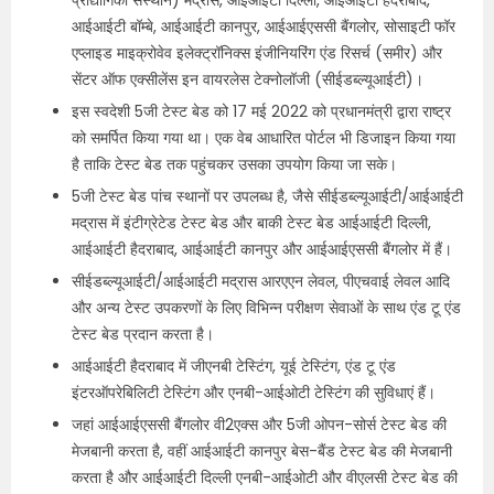
प्रौद्योगिकी संस्थान) मद्रास, आईआईटी दिल्ली, आईआईटी हैदराबाद,
आईआईटी बॉम्बे, आईआईटी कानपुर, आईआईएससी बैंगलोर, सोसाइटी फॉर
एप्लाइड माइक्रोवेव इलेक्ट्रॉनिक्स इंजीनियरिंग एंड रिसर्च (समीर) और
सेंटर ऑफ एक्सीलेंस इन वायरलेस टेक्नोलॉजी (सीईडब्ल्यूआईटी)।
इस स्वदेशी 5जी टेस्ट बेड को 17 मई 2022 को प्रधानमंत्री द्वारा राष्ट्र
को समर्पित किया गया था। एक वेब आधारित पोर्टल भी डिजाइन किया गया
है ताकि टेस्ट बेड तक पहुंचकर उसका उपयोग किया जा सके।
5जी टेस्ट बेड पांच स्थानों पर उपलब्ध है, जैसे सीईडब्ल्यूआईटी/आईआईटी
मद्रास में इंटीग्रेटेड टेस्ट बेड और बाकी टेस्ट बेड आईआईटी दिल्ली,
आईआईटी हैदराबाद, आईआईटी कानपुर और आईआईएससी बैंगलोर में हैं।
सीईडब्ल्यूआईटी/आईआईटी मद्रास आरएएन लेवल, पीएचवाई लेवल आदि
और अन्य टेस्ट उपकरणों के लिए विभिन्न परीक्षण सेवाओं के साथ एंड टू एंड
टेस्ट बेड प्रदान करता है।
आईआईटी हैदराबाद में जीएनबी टेस्टिंग, यूई टेस्टिंग, एंड टू एंड
इंटरऑपरेबिलिटी टेस्टिंग और एनबी-आईओटी टेस्टिंग की सुविधाएं हैं।
जहां आईआईएससी बैंगलोर वी2एक्स और 5जी ओपन-सोर्स टेस्ट बेड की
मेजबानी करता है, वहीं आईआईटी कानपुर बेस-बैंड टेस्ट बेड की मेजबानी
करता है और आईआईटी दिल्ली एनबी-आईओटी और वीएलसी टेस्ट बेड की