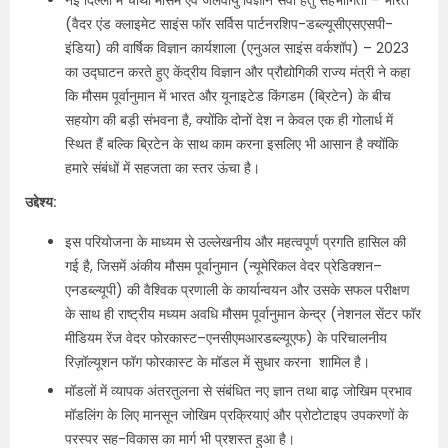
नई दिल्ली में चौथी मौसम एवं जलवायु विज्ञान सेवा हेतु सहभागिता – भारत
(वैदर एंड क्लाइमेट साइंस फॉर सर्विस पार्टनरशिप-डब्ल्यूसीएसएसपी-
इंडिया) की वार्षिक विज्ञान कार्यशाला (एनुअल साइंस वर्कशॉप) – 2023
का उद्घाटन करते हुए केंद्रीय विज्ञान और प्रौद्योगिकी राज्य मंत्री ने कहा
कि मौसम पूर्वानुमान में भारत और यूनाइटेड किंगडम (ब्रिटेन) के बीच
सहयोग की बड़ी संभवना है, क्योंकि दोनों देश न केवल एक ही गोलार्ध में
स्थित हैं बल्कि ब्रिटेन के साथ काम करना इसलिए भी आसान है क्योंकि
हमारे संबंधों में सहजता का स्तर ऊंचा है।
उद्देश्य:
इस परियोजना के माध्यम से उल्लेखनीय और महत्वपूर्ण प्रगति हासिल की
गई है, जिसमें अंकीय मौसम पूर्वानुमान (न्यूमेरिकल वेदर प्रेडिक्शन–
एनडब्ल्यूपी) की वैश्विक प्रणाली के कार्यान्वयन और उसके सफल परीक्षण
के साथ ही राष्ट्रीय मध्यम अवधि मौसम पूर्वानुमान केन्द्र (नेशनल सेंटर फॉर
मीडियम रेंज वेदर फोरकास्ट–एनसीएमआरडब्ल्यूएफ) के परिचालनीय
रिज़ॉल्यूशन फॉग फोरकास्ट के मॉडल में सुधार करना शामिल है।
मॉडलों में व्यापक अंतरतुलना से संबंधित नए ज्ञान तथा बाढ़ जोखिम प्रभाव
मॉडलिंग के लिए मानसून जोखिम प्रक्रियाएं और प्रोटोटाइप उपकरणों के
परस्पर सह-विकास का मार्ग भी प्रशस्त हुआ है।