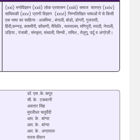
(xxi) मनोविज्ञान (xxii) लोक प्रशासन (xxiii) समाज शास्त्र (xxiv)
सांख्यिकी (xxv) प्राणी विज्ञान (xxvi) निम्नलिखित भाषाओं में से किसी
एक भाषा का साहित्य : असमिया , बंगाली, बोडो, डोगरी, गुजराती,
हिंदी,कन्नड़, कशमीरी, कोंकणी, मैथिलि , मलयालम, मणिपुरी, मराठी, नेपाली,
उड़िया , पंजाबी , संस्कृत, संथाली, सिन्धी , तमिल , तेलुगू, उर्दू व अंग्रेज़ी।
डॉ. एस .के. कपूर
सी. के . टकवानी
अवतार सिंह
मुरलीधर चतुर्वेदी
आर. के . बांग्या
आर. के . बांग्या
आर. के . अग्रवाल
पारस दीवान