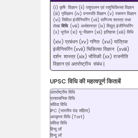
(i) कृषि विज्ञान (ii) पशुपालन एवं पशुचिकित्सा विज्ञान
(iii) नृविज्ञान (iv) वनस्पति विज्ञान (v) रसायन विज्ञान
(vi) सिविल इंजीनियरिंग (vii) वाणिज्य शास्त्र तथा
लेखा
विधि
(viii) अर्थशास्त्र (ix) विद्युत् इंजीनियरिंग
(x) भूगोल (xi) भू-विज्ञान (xii) इतिहास (xiii) विधि
(xiv) प्रबंधन (xv) गणित (xvi) यांत्रिक
इंजीनियरिंग (xvii) चिकित्सा विज्ञान (xviii)
दर्शन शास्त्र (xix) भौतिकी (xx) राजनीति
विज्ञान एवं अतर्राष्ट्रीय संबंध |
UPSC विधि की महत्वपूर्ण किताबें
अंतर्राष्ट्रीय विधि
प्रशासनिक विधि
संविदा विधि
IPC (भारतीय दंड संहिता)
अपकृत्य विधि (Tort)
संविदा विधि
हिन्दू लॉ
हिन्दू लॉ