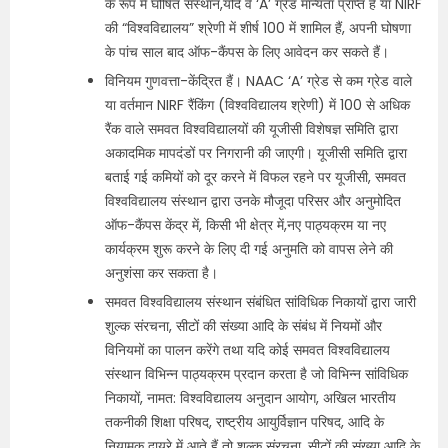
के रूप में घोषित संस्थान,यदि वे ‘A’ ग्रेड मान्यता प्राप्त हैं या NIRF
की “विश्वविद्यालय” श्रेणी में शीर्ष 100 में शामिल हैं, अपनी घोषणा
के पांच साल बाद ऑफ-कैंपस के लिए आवेदन कर सकते हैं।
विनियम गुणवत्ता-केंद्रित हैं। NAAC ‘A’ ग्रेड से कम ग्रेड वाले
या वर्तमान NIRF रैंकिंग (विश्वविद्यालय श्रेणी) में 100 से अधिक
रैंक वाले समवत विश्वविद्यालयों की यूजीसी विशेषज्ञ समिति द्वारा
अकादमिक मापदंडों पर निगरानी की जाएगी। यूजीसी समिति द्वारा
बताई गई कमियों को दूर करने में विफल रहने पर यूजीसी, समवत
विश्वविद्यालय संस्थान द्वारा उनके मौजूदा परिसर और अनुमोदित
ऑफ-कैंपस केंद्र में, किसी भी क्षेत्र में,नए पाठ्यक्रम या नए
कार्यक्रम शुरू करने के लिए दी गई अनुमति को वापस लेने की
अनुशंसा कर सकता है।
समवत विश्वविद्यालय संस्थान संबंधित सांविधिक निकायों द्वारा जारी
शुल्क संरचना, सीटों की संख्या आदि के संबंध में नियमों और
विनियमों का पालन करेंगे तथा यदि कोई समवत विश्वविद्यालय
संस्थान विभिन्न पाठ्यक्रम प्रदान करता है जो विभिन्न सांविधिक
निकायों, नामत: विश्वविद्यालय अनुदान आयोग, अखिल भारतीय
तकनीकी शिक्षा परिषद, राष्ट्रीय आयुर्विज्ञान परिषद, आदि के
नियामक दायरे में आते हैं तो शुल्क संरचना, सीटों की संख्या आदि के