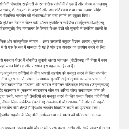
्योगिकी द्विपक्षीय साझेदारी के रणनीतिक स्तंभों में से एक है और मौसम व जलवायु
त्रीय जलवायु की तीव्रता के रुझानों और उष्णकटिबंधीय तथा उच्च अक्षांश सहित
पक्षीय वैज्ञानिक सहयोग की संभावनाओं का पता लगाने का सुझाव दिया।
या कि इंडियन नेशनल सेंटर फॉर ओशन इंफॉर्मेशन सर्विसेज (आईएनसीओआईएस),
टीईडब्ल्यूसी) हिंद महासागर के किनारे स्थित देशों को सुनामी से संबंधित खतरों के
वैज्ञानिक और सांस्कृतिक संगठन – अंतर सरकारी समुद्र विज्ञान आयोग (यूनेस्को-
में से एक के रूप में मान्यता दी गई है और इस अवसर का उपयोग करने के लिए
े मकरान क्षेत्र में संभावित सुनामी खतरा आकलन (पीटीएचए) की दिशा में काम
 जहां जर्मन विशेषज्ञ और संस्थान इस पहल का हिस्सा हैं।
ज्ञानिक/अनुसंधान एजेंसियों के बीच आपसी सहयोग को मजबूत करने के लिए संभावित
 नीचे भूस्खलन से उत्पन्न ’असामान्य सुनामी’ सहित सूनामी का जल्द पता लगाने,
ी जियोडायनामिक मॉडलिंग और ग्लोबल नेविगेशन सैटेलाइट सिस्टम (जीएनएसएस)
, हिंद महासागर में (मकरान सबडक्शन जोन पर अधिक जोर) सबडक्शन जोन की
कृत करने, आपदा पूर्व तैयारियों को मजबूत करने के लिए क्षमता निर्माण गतिविधियां
 दीर्घकालिक आर्कटिक (ध्रुवीय) अवलोकनों और अध्ययनों के क्षेत्र में सहयोग
 सहयोग जैसे क्षेत्रों में द्विपक्षीय सहयोग विकसित करने का प्रस्ताव रखा।
्विपक्षीय सहयोग के लिए नीली अर्थव्यवस्था नये भारत की परिकल्पना का एक
 मत्स्यपालन, जलीय कृषि और मछली प्रसंस्करण, तटीय और गहरे समुद्र में खनन