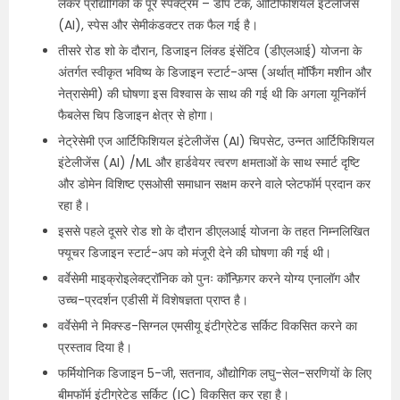
लेकर प्रौद्योगिकी के पूरे स्पेक्ट्रम – डीप टेक, आर्टिफिशियल इंटेलीजेंस
(AI), स्पेस और सेमीकंडक्टर तक फैल गई है।
तीसरे रोड शो के दौरान, डिजाइन लिंक्ड इंसेंटिव (डीएलआई) योजना के
अंतर्गत स्वीकृत भविष्य के डिजाइन स्टार्ट-अप्स (अर्थात् मॉर्फिंग मशीन और
नेत्रासेमी) की घोषणा इस विश्वास के साथ की गई थी कि अगला यूनिकॉर्न
फैबलेस चिप डिजाइन क्षेत्र से होगा।
नेट्रेसेमी एज आर्टिफिशियल इंटेलीजेंस (AI) चिपसेट, उन्नत आर्टिफिशियल
इंटेलीजेंस (AI) /ML और हार्डवेयर त्वरण क्षमताओं के साथ स्मार्ट दृष्टि
और डोमेन विशिष्ट एसओसी समाधान सक्षम करने वाले प्लेटफॉर्म प्रदान कर
रहा है।
इससे पहले दूसरे रोड शो के दौरान डीएलआई योजना के तहत निम्नलिखित
फ्यूचर डिजाइन स्टार्ट-अप को मंजूरी देने की घोषणा की गई थी।
वर्वेसेमी माइक्रोइलेक्ट्रॉनिक को पुनः कॉन्फ़िगर करने योग्य एनालॉग और
उच्च-प्रदर्शन एडीसी में विशेषज्ञता प्राप्त है।
वर्वेसेमी ने मिक्स्ड-सिग्नल एमसीयू इंटीग्रेटेड सर्किट विकसित करने का
प्रस्ताव दिया है।
फर्मियोनिक डिजाइन 5-जी, सतनाव, औद्योगिक लघु-सेल-सरणियों के लिए
बीमफॉर्म इंटीग्रेटेड सर्किट (IC) विकसित कर रहा है।