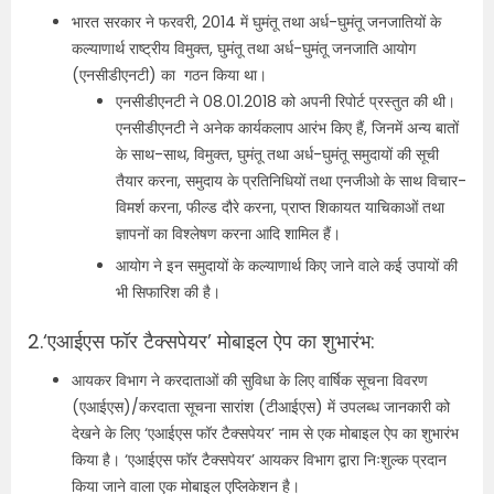
भारत सरकार ने फरवरी, 2014 में घुमंतू तथा अर्ध-घुमंतू जनजातियों के
कल्‍याणार्थ राष्‍ट्रीय विमुक्‍त, घुमंतू तथा अर्ध-घुमंतू जनजाति आयोग
(एनसीडीएनटी) का गठन किया था।
एनसीडीएनटी ने 08.01.2018 को अपनी रिपोर्ट प्रस्‍तुत की थी।
एनसीडीएनटी ने अनेक कार्यकलाप आरंभ किए हैं, जिनमें अन्‍य बातों
के साथ-साथ, विमुक्‍त, घुमंतू तथा अर्ध-घुमंतू समुदायों की सूची
तैयार करना, समुदाय के प्रति‍निधियों तथा एनजीओ के साथ विचार-
विमर्श करना, फील्‍ड दौरे करना, प्राप्‍त शिकायत याचिकाओं तथा
ज्ञापनों का विश्‍लेषण करना आदि शामिल हैं।
आयोग ने इन समुदायों के कल्‍याणार्थ किए जाने वाले कई उपायों की
भी सिफारिश की है।
2.‘एआईएस फॉर टैक्सपेयर’ मोबाइल ऐप का शुभारंभ:
आयकर विभाग ने करदाताओं की सुविधा के लिए वार्षिक सूचना विवरण
(एआईएस)/करदाता सूचना सारांश (टीआईएस) में उपलब्ध जानकारी को
देखने के लिए ‘एआईएस फॉर टैक्सपेयर’ नाम से एक मोबाइल ऐप का शुभारंभ
किया है। ‘एआईएस फॉर टैक्सपेयर’ आयकर विभाग द्वारा निःशुल्क प्रदान
किया जाने वाला एक मोबाइल एप्लिकेशन है।