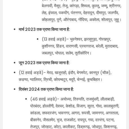
बेलगावी, मैसूर, तेजू, कांगड़ा, शिमला, कुल्लू, जम्मू, श्रीनगर,
लेह, इंफाल, पकयोंग, पंतनगर, देहरादून, दीमापुर, जलगाँव,
कोहलापुर, पुणे, औरंगाबाद, गोंदिया, अकोला, शोलापुर, जुहू।
मार्च 2023 तक प्राप्त किया जाना है:
(13 हवाई अड्डे)- भुवनेश्वर, झरसुगुड़ा, गोरखपुर,
कुशीनगर, हिंडन, वाराणसी, प्रयागराज, बरेली, मुरादाबाद,
जबलपुर, भोपाल, सलेम, तूतीकोरिन।
जून 2023 तक प्राप्त किया जाना है:
(12 हवाई अड्डे)- मेरठ, खजुराहो, इंदौर, बेगमपेट, कानपुर (चौक),
कडप्पा, ग्वालियर, त्रिची, कोयम्बटूर, मदुरै, चेन्नई, कूचबिहार।
दिसंबर 2024 तक प्राप्त किया जाना है:
(46 हवाई अड्डे)- अयोध्या, तिरुपति, राजमुंधरी, लीलाबाड़ी,
पोरबंदर, होल्लोंगी, देवघर, केशोड, विजाग, सूरत, गोवा, कालाबुरागी,
कांडला, सफदरजंग, भावनगर, आगरा, रूपसी, जामनगर, अगरतला,
बीकानेर, जैसलमेर, भुज, राजकोट, रायपुर, गया, दरभंगा, पटना,
तेजपुर, जोरहाट, कोटा, कालीकट, डिब्रूगढ़, जोधपुर, किशनगढ़,