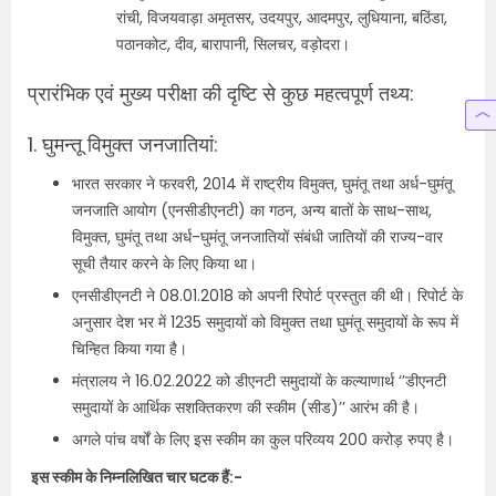
रांची, विजयवाड़ा अमृतसर, उदयपुर, आदमपुर, लुधियाना, बठिंडा,
पठानकोट, दीव, बारापानी, सिलचर, वड़ोदरा।
प्रारंभिक एवं मुख्य परीक्षा की दृष्टि से कुछ महत्वपूर्ण तथ्य:
1. घुमन्‍तू विमुक्‍त जनजातियां:
भारत सरकार ने फरवरी, 2014 में राष्‍ट्रीय विमुक्‍त, घुमंतू तथा अर्ध-घुमंतू
जनजाति आयोग (एनसीडीएनटी) का गठन, अन्‍य बातों के साथ-साथ,
विमुक्‍त, घुमंतू तथा अर्ध-घुमंतू जनजातियों संबंधी जातियों की राज्‍य-वार
सूची तैयार करने के लिए किया था।
एनसीडीएनटी ने 08.01.2018 को अपनी रिपोर्ट प्रस्‍तुत की थी। रिपोर्ट के
अनुसार देश भर में 1235 समुदायों को विमुक्‍त तथा घुमंतू समुदायों के रूप में
चिन्हित किया गया है।
मंत्रालय ने 16.02.2022 को डीएनटी समुदायों के कल्‍याणार्थ ‘’डीएनटी
समुदायों के आर्थिक सशक्तिकरण की स्‍कीम (सीड)’’ आरंभ की है।
अगले पांच वर्षों के लिए इस स्‍कीम का कुल परिव्‍यय 200 करोड़ रुपए है।
इस स्‍कीम के निम्‍नलिखित चार घटक हैं:-