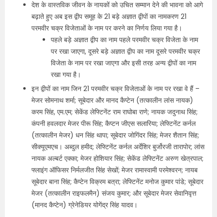
देश के वास्तविक जीवन के नायकों को उचित सम्मान देने की भावना को आगे
बढ़ाते हुए अब इस द्वीप समूह के 21 बड़े अज्ञात द्वीपों का नामकरण 21
परमवीर चक्र विजेताओं के नाम पर करने का निर्णय लिया गया है।
पहले बड़े अज्ञात द्वीप का नाम पहले परमवीर चक्र विजेता के नाम
पर रखा जाएगा, दूसरे बड़े अज्ञात द्वीप का नाम दूसरे परमवीर चक्र
विजेता के नाम पर रखा जाएगा और इसी तरह अन्‍य द्वीपों का नाम
रखा गया है।
इन द्वीपों का नाम जिन 21 परमवीर चक्र विजेताओं के नाम पर रखा वे हैं –
मेजर सोमनाथ शर्मा; सूबेदार और मानद कैप्‍टेन (तत्कालीन लांस नायक)
करम सिंह, एम.एम; सेकेंड लेफ्टिनेंट राम राघोबा राणे; नायक जदुनाथ सिंह;
कंपनी हवलदार मेजर पीरू सिंह; कैप्टन जीएस सलारिया; लेफ्टिनेंट कर्नल
(तत्कालीन मेजर) धन सिंह थापा; सूबेदार जोगिंदर सिंह; मेजर शैतान सिंह;
सीक्यूएमएच। अब्दुल हमीद; लेफ्टिनेंट कर्नल अर्देशिर बुर्जोरजी तारापोर; लांस
नायक अल्बर्ट एक्का; मेजर होशियार सिंह; सेकेंड लेफ्टिनेंट अरुण खेत्रपाल;
फ्लाइंग ऑफिसर निर्मलजीत सिंह सेखों; मेजर रामास्वामी परमेश्वरन; नायब
सूबेदार बाना सिंह; कैप्‍टेन विक्रम बत्रा; लेफ्टिनेंट मनोज कुमार पांडे; सूबेदार
मेजर (तत्कालीन राइफलमैन) संजय कुमार; और सूबेदार मेजर सेवानिवृत्त
(मानद कैप्‍टेन) ग्रेनेडियर योगेंद्र सिंह यादव।