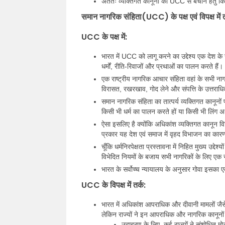
अंततः व्यक्तिगत कानूनों को UCC से बचाने हेतु 
समान नागरिक संहिता(UCC) के पक्ष एवं विपक्ष में त
UCC के पक्ष में:
भारत में UCC को लागू करने का उद्देश्य एक देश के रू
धर्मों, रीति-रिवाजों और प्रथाओं का पालन करते है
एक राष्ट्रीय नागरिक आचार संहिता वहां के सभी ना
विरासत, रखरखाव, गोद लेने और संपत्ति के उत्तराध
समान नागरिक संहिता का तात्पर्य व्यक्तिगत कानूनो
किसी भी धर्म का पालन करते हों या किसी भी लिंग अथ
ऐसा इसलिए है क्योंकि अधिकांश व्यक्तिगत कानून विभि
प्रकार यह देश एवं समाज में वृहद विभाजन का कारण
चूँकि धर्मनिरपेक्षता प्रस्तावना में निहित मुख्य उद्दे
विभेदित नियमों के बजाय सभी नागरिकों के लिए एक
भारत के सर्वोच्च न्यायालय के अनुसार गोवा इसका ए
UCC के विपक्ष में तर्क:
भारत में अधिकांश आपराधिक और दीवानी मामलों जैसे
लेकिन राज्यों ने इन आपराधिक और नागरिक कानूनों
उदाहरण के लिए, कई राज्यों ने संशोधित मो