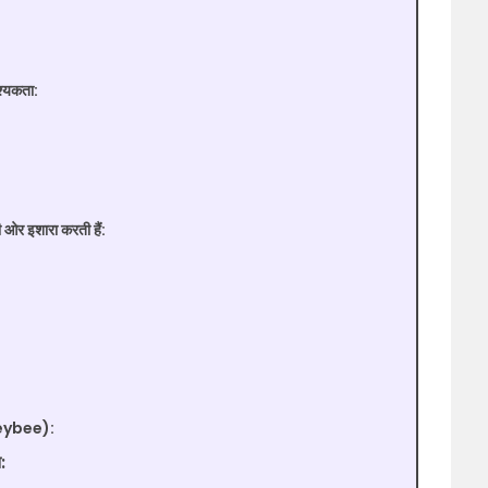
श्यकता:
की ओर इशारा करती हैं:
neybee):
: