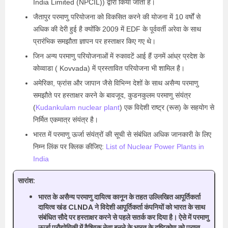
India Limited (NPCIL)) द्वारा किया जाता है।
जैतापुर परमाणु परियोजना को विकसित करने की योजना में 10 वर्षों से
अधिक की देरी हुई है क्योंकि 2009 में EDF के पूर्ववर्ती अरेवा के साथ
प्रारंभिक समझौता ज्ञापन पर हस्ताक्षर किए गए थे।
जिन अन्य परमाणु परियोजनाओं में रुकावटें आई हैं उनमें आंध्र प्रदेश के
कोव्वाडा ( Kovvada) में प्रस्तावित परियोजना भी शामिल है।
अमेरिका, फ्रांस और जापान जैसे विभिन्न देशों के साथ असैन्य परमाणु
समझौते पर हस्ताक्षर करने के बावजूद, कुडनकुलम परमाणु संयंत्र
(
Kudankulam nuclear plant
) एक विदेशी राष्ट्र (रूस) के सहयोग से
निर्मित एकमात्र संयंत्र है।
भारत में परमाणु ऊर्जा संयंत्रों की सूची से संबंधित अधिक जानकारी के लिए
निम्न लिंक पर क्लिक कीजिए:
List of Nuclear Power Plants in
India
सारांश:
भारत के असैन्य परमाणु दायित्व कानून के तहत उल्लिखित आपूर्तिकर्ता
दायित्व खंड CLNDA ने विदेशी आपूर्तिकर्ता कंपनियों को भारत के साथ
संबंधित सौदे पर हस्ताक्षर करने से पहले सतर्क कर दिया है। ऐसे में परमाणु
ऊर्जा प्रौद्योगिकी में वैश्विक नेता बनने के भारत के दृष्टिकोण को प्राप्त