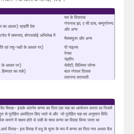
मत के विचारक
गंगानाथ झा, ए सी दास, सम्पूर्णानन्द
ोल का आधार) ब्रहर्षि देश
और अन्य
ग्वेद में समानता, बोगजकोई अभिलेख में
मैक्समूलर और अन्य
्पति एवं पशु-पक्षी के आधार पर)
पी गाइल्स
पेन्का
नेहरिंग
ता के आधार पर)
सेसेटी, विलियम जोन्स
न, हिमपात का तर्क)
बाल गंगाधर तिलक
दयानन्द सरस्वती
.दैव विवाह- इसके अंतर्गत कन्या का पिता एक यज्ञ का आयोजन करता था जिसमें
हुत से पुरोहित आमंत्रित किए जाते थे और जो पुरोहित यज्ञ का अनुष्ठान विधि
ूर्वक कराने में सक्षम होते थे उसी के साथ कन्या का विवाह किया जाता था
आर्य विवाह- इस विवाह में वधु के मूल्य के रूप में कन्या का पिता गाय अथवा बैल