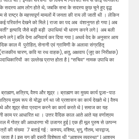
 जाता था। इनकी संरचना के विषय में निश्चित रूप से कोई जानकारी
े सदस्य आम लोग होते थे, जबकि सभा के सदस्य कुछ चुने हुए वृद्ध
े राष्ट्र के महत्त्वपूर्ण मामलों में जनता की राय ली जाती थी । लेकिन
कई परिवर्तन देखने को मिले | राजा का पद अब वंशानुगत हो गया | अब
रवर्ती” इत्यादि जैसे बड़ी बड़ी उपाधियां भी धारण करने लगे | अब बली
जाने लगे | बलि देना अनिवार्य कर दिया गया | अथर्व वेद के अनुसार आय
दिक काल में पुरोहित, सेनानी एवं ग्रामिणी के अलावा संग्रहितृ
 (राजकीय चारण, कवि या रथ वाहक), क्षतु, अक्षवाप (जुए का निरीक्षक)
पदाधिकारियों का उल्लेख प्राप्त होता है | “सचिव” नामक उपाधि का
 ब्राह्मण, क्षत्रिय, वैश्य और शूद्र । ब्राह्मण का मुख्य कार्य पूजा-पाठ
्रिय मुख्य रूप से योद्धा वर्ग था जो प्रशासन का कार्य देखते थे | वैश्य
ते थे और शूद्र सेवा प्रदान करने का कार्य करते थे | समाज का यह
यानी काम पर आधारित था । उत्तर वैदिक काल आते आते यह वर्णाश्रम
ाल में गोत्र की अवधारणा भी उजागर हुई | एक ही मूल पुरुष से उत्पन्न
्रों की संख्या 7 बताई गई : कश्यप, वशिष्ठ, भृगु, गौतम, भारद्वाज,
ना जाता है | इस युग की दूसरी विशेषता थी “आश्रम व्यवस्था” | आश्रम