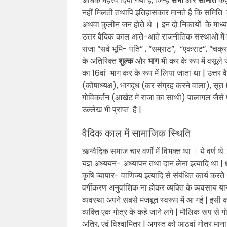
अधिक महत्त्व दिया गया है, जिन्हें
सभा
और
समिति
कहा
नहीं मिलती तथापि इतिहासकार मानते हैं कि समिति क
अथवा कुलीन जन होते थे । इन दो निकायों के माध्यम स
उत्तर वैदिक काल आते-आते राजनीतिक संस्थाओं में 
राजा “सर्व भूमि- पति” , “सम्राट”, “एकराट”, “चक्
के अतिरिक्त
शुल्क
और
भाग
भी कर के रूप में वसूले 
का 16वां भाग कर के रूप में लिया जाता था | उत्तर वै
(कोषाध्यक्ष), भागदुध (कर संग्रह करने वाला), सूत
गोविकर्तन (आखेट में राजा का साथी) पालागल जैसे 
उल्लेख भी प्राप्त है |
वैदिक काल में सामाजिक स्थिति
ऋग्वैदिक समाज चार वर्णों में विभक्त था । ये वर्ण थे :
यज्ञ अध्ययन- अध्यापन तथा दान लेना इत्यादि था | क्षत
कृषि व्यापार- वाणिज्य इत्यादि से संबंधित कार्य कर
वर्गीकरण अनुवांशिक ना होकर व्यक्ति के व्यवसाय 
व्यवस्था अपने सबसे मजबूत स्वरूप में आ गई | इसी क
व्यक्ति एक गोत्र के कहे जाने लगे | मौलिक रूप से गोत
अत्रि, एवं विश्वामित्र | अगस्त को आठवां गोत्र मा