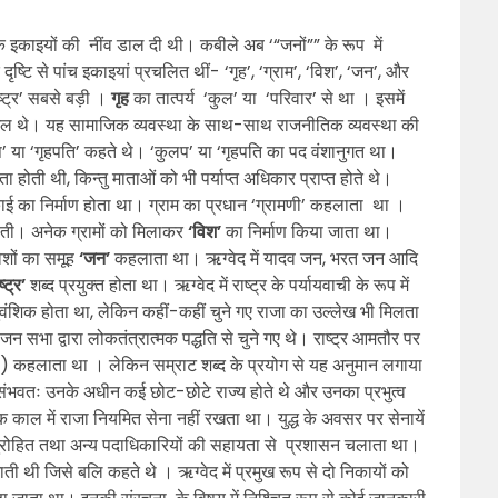
िक इकाइयों की नींव डाल दी थी। कबीले अब ‘“जनों”” के रूप में
ष्टि से पांच इकाइयां प्रचलित थीं- ‘गृह’, ‘ग्राम’, ‘विश’, ‘जन’, और
ष्ट्र’ सबसे बड़ी ।
गृह
का तात्पर्य ‘कुल’ या ‘परिवार’ से था । इसमें
ामिल थे। यह सामाजिक व्यवस्था के साथ-साथ राजनीतिक व्यवस्था की
या ‘गृहपति’ कहते थे। ‘कुलप’ या ‘गृहपति का पद वंशानुगत था।
 होती थी, किन्तु माताओं को भी पर्याप्त अधिकार प्राप्त होते थे।
ई का निर्माण होता था। ग्राम का प्रधान ‘ग्रामणी’ कहलाता था ।
मिलती। अनेक ग्रामों को मिलाकर
‘विश’
का निर्माण किया जाता था।
शों का समूह
‘जन’
कहलाता था। ऋग्वेद में यादव जन, भरत जन आदि
ष्ट्र’
शब्द प्रयुक्त होता था। ऋग्वेद में राष्ट्र के पर्यायवाची के रूप में
वंशिक होता था, लेकिन कहीं-कहीं चुने गए राजा का उल्लेख भी मिलता
 जन सभा द्वारा लोकतंत्रात्मक पद्धति से चुने गए थे। राष्ट्र आमतौर पर
जा) कहलाता था । लेकिन सम्राट शब्द के प्रयोग से यह अनुमान लगाया
संभवतः उनके अधीन कई छोट-छोटे राज्य होते थे और उनका प्रभुत्व
 काल में राजा नियमित सेना नहीं रखता था। युद्ध के अवसर पर सेनायें
पुरोहित तथा अन्य पदाधिकारियों की सहायता से प्रशासन चलाता था।
ती थी जिसे बलि कहते थे । ऋग्वेद में प्रमुख रूप से दो निकायों को