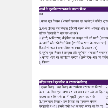
आर्यों के मूल निवास स्थान के सम्बन्ध में मत
मत
1.भारत मूल निवास (भाषायी प्रमाण एवं ऋग्वेद में वर्णित भूग
2.मध्य एशिया मूल निवास (ईरानी ग्रन्थ जेन्द अवेस्ता और ऋ
वैदिक देवताओं के नाम का आधार)
3.हंगरी, ऑस्ट्रिया, बोहेमिया या डैन्यूब नदी की घाटी (वनस
4.जर्मनी और स्कैण्डिनेविया (शारीरिक गठन के आधार पर)
5.दक्षिणी रूस (वानस्पतिक समानता के आधार पर)
6.यूरोप मूल निवास (संस्कृत और यूरोपीय भाषाओं में समान
7.उत्तरी ध्रुव या आर्कटिक प्रदेश (लम्बे दिन-रात का वर्ण
8.तिब्बत
वैदिक काल में प्रचलित 8 प्रकार के विवाह
1.ब्रह्म विवाह- यह विवाह का सर्वोत्तम प्रकार था जिसमें
2
कन्या का पिता एक योग्य वर का चयन कर उसे आमंत्रित
ब
करता था ताकि उसे अपनी पुत्री प्रदान कर सके
प
3.प्रजापत्य विवाह- इस विवाह का प्रचलन केवल
4.
ब्राह्मणों में था | इसमें दोनों पक्षों से कहा जाता था कि वह