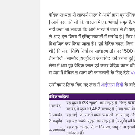
वैदिक सभ्यता से तात्पर्य भारत में आर्यों द्वारा प्रा
| आर्य प्रजाति जो कि वास्तव में एक भाषाई समूह है,
नहीं कहा जा सकता कि आर्य भारत में बाहर से ही आए 
से आए; इस विषय में इतिहासकारों में मतभेद है | फिर 
विभाजित कर किया जाता है 1. पूर्व वैदिक काल, जिसे
थी) जिसका तिथि निर्धारण साधारण तौर पर 1500 से 
तीन वेदों -सामवेद ,यजुर्वेद व अथर्ववेद की रचना हु
लेख में आप पूर्व वैदिक काल एवं उत्तर वैदिक काल क
माध्यम में वैदिक सभ्यता की जानकारी के लिए देखें
Ve
उम्मीदवार लिंक किए गए लेख में
आईएएस हिंदी
के बार
वैदिक साहित्य
यह कुल 1028 सूक्तों का संग्रह है जिन्हें
ऋच
1.ऋग्वेद
ऋग्वेद में कुल 10,462 ऋचाएं हैं ( यह चारों वेद
2.सामवेद
यह गाई जा सकने वाली ऋचाओं का संग्रह और इ
3.यजुर्वेद
यह यज्ञ संबंधी सूत्रों का संग्रह है (यजुर्वेद की व
यह तंत्र -मंत्र, रोग- निवारण, जादू टोना इत्याद
4.अथर्ववेद
नवीनतम है)