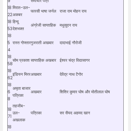
9
समाचार पत्र
18
मिरात-उल-
फारसी भाषा जर्नल
राजा राम मोहन राय
22
अकबर
18
हिन्दू
अंग्रेजी साप्ताहिक
मधुसूदन राय
53
देशभक्त
18
5
रास्त गोफ्तार
गुजराती अखबार
दादाभाई नौरोजी
4
18
सोम प्रकाश
साप्ताहिक अखबार
ईश्वर चंद्र विद्यासागर
58
18
इंडियन मिरर
अखबार
देवेंद्र नाथ टैगोर
62
18
अमृता बाजार
6
अखबार
शिशिर कुमार घोष और मोतीलाल घोष
पत्रिका
8
तहजीब-
18
उल-
पत्रिका
सर सैयद अहमद खान
71
अखलाक
18