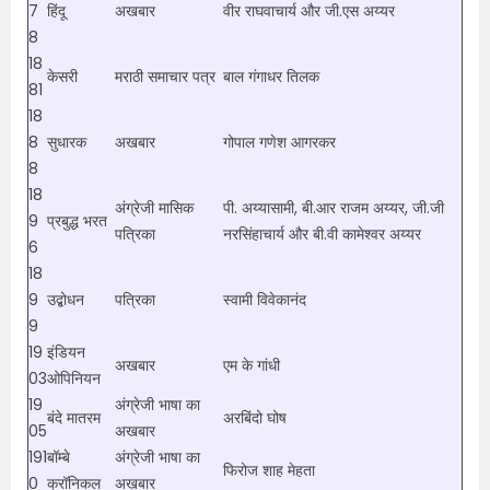
7
हिंदू
अखबार
वीर राघवाचार्य और जी.एस अय्यर
8
18
केसरी
मराठी समाचार पत्र
बाल गंगाधर तिलक
81
18
8
सुधारक
अखबार
गोपाल गणेश आगरकर
8
18
अंग्रेजी मासिक
पी. अय्यासामी, बी.आर राजम अय्यर, जी.जी
9
प्रबुद्ध भरत
पत्रिका
नरसिंहाचार्य और बी.वी कामेश्वर अय्यर
6
18
9
उद्बोधन
पत्रिका
स्वामी विवेकानंद
9
19
इंडियन
अखबार
एम के गांधी
03
ओपिनियन
19
अंग्रेजी भाषा का
बंदे मातरम
अरबिंदो घोष
05
अखबार
191
बॉम्बे
अंग्रेजी भाषा का
फिरोज शाह मेहता
0
क्रॉनिकल
अखबार