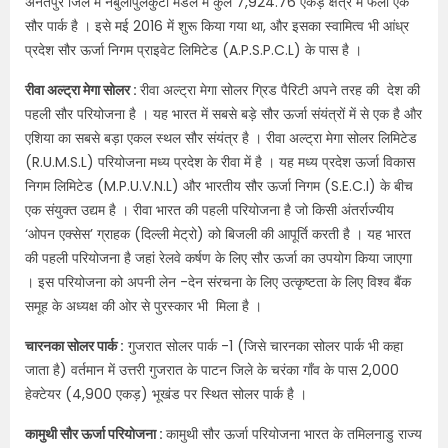
अनंतपुर जिले में नंबुलापुलकुंटा मंडल में कुल 7,924.76 एकड़ क्षेत्र में फैला एक
सौर पार्क है । इसे मई 2016 में शुरू किया गया था, और इसका स्वामित्व भी आंध्र
प्रदेश सौर ऊर्जा निगम प्राइवेट लिमिटेड (A.P.S.P.C.L) के पास है ।
रीवा अल्ट्रा मेगा सोलर :
रीवा अल्ट्रा मेगा सोलर ग्रिड पैरिटी अपने तरह की देश की
पहली सौर परियोजना है । यह भारत में सबसे बड़े सौर ऊर्जा संयंत्रों में से एक है और
एशिया का सबसे बड़ा एकल स्थल सौर संयंत्र है । रीवा अल्ट्रा मेगा सोलर लिमिटेड
(R.U.M.S.L) परियोजना मध्य प्रदेश के रीवा में है । यह मध्य प्रदेश ऊर्जा विकास
निगम लिमिटेड (M.P.U.V.N.L) और भारतीय सौर ऊर्जा निगम (S.E.C.I) के बीच
एक संयुक्त उद्यम है । रीवा भारत की पहली परियोजना है जो किसी अंतर्राज्यीय
‘ओपन एक्सेस’ ग्राहक (दिल्ली मेट्रो) को बिजली की आपूर्ति करती है । यह भारत
की पहली परियोजना है जहां रेलवे कर्षण के लिए सौर ऊर्जा का उपयोग किया जाएगा
। इस परियोजना को अपनी लेन -देन संरचना के लिए उत्कृष्टता के लिए विश्व बैंक
समूह के अध्यक्ष की ओर से पुरस्कार भी मिला है ।
चारनका सोलर पार्क :
गुजरात सोलर पार्क -1 (जिसे चारनका सोलर पार्क भी कहा
जाता है) वर्तमान में उत्तरी गुजरात के पाटन जिले के चरंका गाँव के पास 2,000
हेक्टेयर (4,900 एकड़) भूखंड पर स्थित सोलर पार्क है ।
कामुथी सौर ऊर्जा परियोजना :
कामुथी सौर ऊर्जा परियोजना भारत के तमिलनाडु राज्य