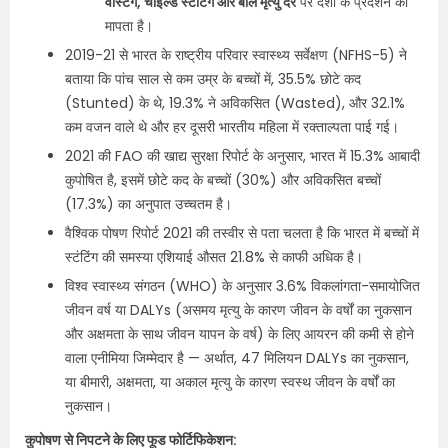
वेस्टिंग, चाइल्ड स्टंटिंग और बाल मृत्यु दर
पर देशों के प्रदर्शन को
मापता है।
2019-21 से भारत के राष्ट्रीय परिवार स्वास्थ्य सर्वेक्षण (NFHS-5) ने
बताया कि पांच साल से कम उम्र के बच्चों में, 35.5% छोटे कद
(Stunted) के थे, 19.3% ने अविकसित (Wasted), और 32.1%
कम वजन वाले थे और हर दूसरी भारतीय महिला में रक्ताल्पता पाई गई।
2021 की FAO की खाद्य सुरक्षा रिपोर्ट के अनुसार, भारत में 15.3% आबादी
कुपोषित है, इसमें छोटे कद के बच्चों (30%) और अविकसित बच्चों
(17.3%) का अनुपात उच्चतम है।
वैश्विक पोषण रिपोर्ट 2021 की तस्वीर से पता चलता है कि भारत में बच्चों में
स्टंटिंग की समस्या एशियाई औसत 21.8% से काफी अधिक है।
विश्व स्वास्थ्य संगठन (WHO) के अनुसार 3.6% विकलांगता-समायोजित
जीवन वर्ष या DALYs (असमय मृत्यु के कारण जीवन के वर्षों का नुकसान
और अक्षमता के साथ जीवन यापन के वर्ष) के लिए आयरन की कमी से होने
वाला एनीमिया जिम्मेदार है — अर्थात, 47 मिलियन DALYs का नुकसान,
या बीमारी, अक्षमता, या अकाल मृत्यु के कारण स्वस्थ जीवन के वर्षों का
नुकसान।
कुपोषण से निपटने के लिए फूड फोर्टिफिकेशन: