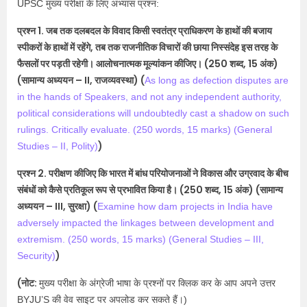
UPSC मुख्य परीक्षा के लिए अभ्यास प्रश्न:
प्रश्न 1. जब तक दलबदल के विवाद किसी स्वतंत्र प्राधिकरण के हाथों की बजाय
स्पीकरों के हाथों में रहेंगे, तब तक राजनीतिक विचारों की छाया निस्संदेह इस तरह के
फैसलों पर पड़ती रहेगी। आलोचनात्मक मूल्यांकन कीजिए। (250 शब्द, 15 अंक)
(सामान्य अध्ययन – II, राजव्यवस्था)​ (
As long as defection disputes are
in the hands of Speakers, and not any independent authority,
political considerations will undoubtedly cast a shadow on such
rulings. Critically evaluate. (250 words, 15 marks) (General
)
Studies – II, Polity)​
प्रश्न 2. परीक्षण कीजिए कि भारत में बांध परियोजनाओं ने विकास और उग्रवाद के बीच
संबंधों को कैसे प्रतिकूल रूप से प्रभावित किया है। (250 शब्द, 15 अंक) (सामान्य
अध्ययन – III, सुरक्षा)​ (
Examine how dam projects in India have
adversely impacted the linkages between development and
extremism. (250 words, 15 marks) (General Studies – III,
)
Security)​
(नोट:
मुख्य परीक्षा के अंग्रेजी भाषा के प्रश्नों पर क्लिक कर के आप अपने उत्तर
BYJU’S की वेव साइट पर अपलोड कर सकते हैं।)