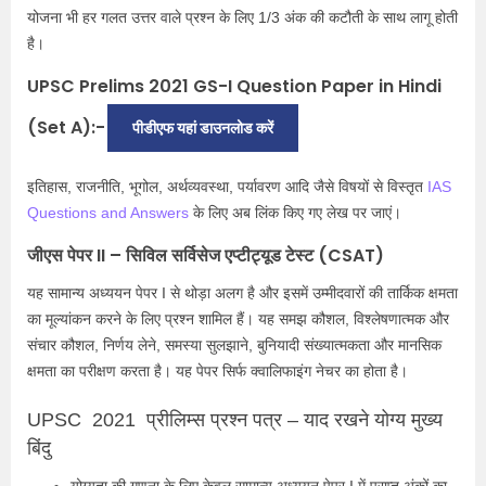
योजना भी हर गलत उत्तर वाले प्रश्न के लिए 1/3 अंक की कटौती के साथ लागू होती
है।
UPSC Prelims 2021 GS-I Question Paper in Hindi
(Set A):-
पीडीएफ यहां डाउनलोड करें
इतिहास, राजनीति, भूगोल, अर्थव्यवस्था, पर्यावरण आदि जैसे विषयों से विस्तृत
IAS
Questions and Answers
के लिए अब लिंक किए गए लेख पर जाएं।
जीएस पेपर II – सिविल सर्विसेज एप्टीट्यूड टेस्ट (CSAT)
यह सामान्य अध्ययन पेपर I से थोड़ा अलग है और इसमें उम्मीदवारों की तार्किक क्षमता
का मूल्यांकन करने के लिए प्रश्न शामिल हैं। यह समझ कौशल, विश्लेषणात्मक और
संचार कौशल, निर्णय लेने, समस्या सुलझाने, बुनियादी संख्यात्मकता और मानसिक
क्षमता का परीक्षण करता है। यह पेपर सिर्फ क्वालिफाइंग नेचर का होता है।
UPSC 2021 प्रीलिम्स प्रश्न पत्र – याद रखने योग्य मुख्य
बिंदु
योग्यता की गणना के लिए केवल सामान्य अध्ययन पेपर I में प्राप्त अंकों का