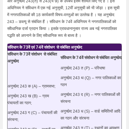
और अनुच्छेद 243(त) से 243(य छ) के उपबंध इसमें शामिल किए गए हैं । इस
अधिनियम ने संविधान में एक नई अनुसूची, 12वीं अनुसूची को भी जोड़ा । इस सूची
में नगरपालिकाओं की 18 कार्यकारी विषय-वस्तुओं का उल्लेख है । यह अनुच्छेद
243 – डब्ल्यू से संबंधित हैं । संविधान के 74वें अधिनियम ने नगरपालिकाओं को
संवैधानिक दर्जा प्रदान किया । इसके प्रावधानानुसार राज्य अब नई नगरपालिका
पद्धति को अपनाने के लिए संवैधानिक रूप से बाध्य है ।
संविधान के 73वें एवं 74वें संशोधन से संबंधित अनुच्छेद
संविधान के 73वें संशोधन से संबंधित
संविधान के 74वें संशोधन से संबंधित अनुच्छेद
अनुच्छेद
अनुच्छेद 243 त (P) – परिभाषा
अनुच्छेद 243 थ (Q) – नगर पालिकाओं का
गठन
अनुच्छेद 243 क (A) – ग्रामसभा;
अनुच्छेद 243 द (R) – नगर पालिकाओं की
अनुच्छेद 243 ख (B) – ग्राम
संरचना
पंचायतों का गठन;
अनुच्छेद 243 ध (S) – वार्ड समितियों आदि
अनुच्छेद 243 ग (C) – पंचायतों की
का गठन और संरचना
संरचना;
अनुच्छेद 243 न (T) – स्थानों का आरक्षण