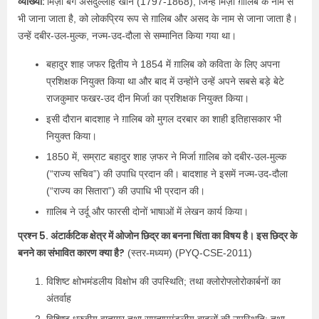
व्याख्या:
मिर्ज़ा बेग असदुल्लाह खान (1797-1868), जिन्हें मिर्ज़ा ग़ालिब के नाम से
भी जाना जाता है, को लोकप्रिय रूप से ग़ालिब और असद के नाम से जाना जाता है।
उन्हें दबीर-उल-मुल्क, नज्म-उद-दौला से सम्मानित किया गया था।
बहादुर शाह जफर द्वितीय ने 1854 में ग़ालिब को कविता के लिए अपना
प्रशिक्षक नियुक्त किया था और बाद में उन्होंने उन्हें अपने सबसे बड़े बेटे
राजकुमार फखर-उद दीन मिर्जा का प्रशिक्षक नियुक्त किया।
इसी दौरान बादशाह ने ग़ालिब को मुगल दरबार का शाही इतिहासकार भी
नियुक्त किया।
1850 में, सम्राट बहादुर शाह ज़फर ने मिर्जा ग़ालिब को दबीर-उल-मुल्क
(“राज्य सचिव”) की उपाधि प्रदान की। बादशाह ने इसमें नज्म-उद-दौला
(“राज्य का सितारा”) की उपाधि भी प्रदान की।
ग़ालिब ने उर्दू और फारसी दोनों भाषाओं में लेखन कार्य किया।
प्रश्न 5. अंटार्कटिक क्षेत्र में ओजोन छिद्र का बनना चिंता का विषय है। इस छिद्र के
बनने का संभावित कारण क्या है?
(स्तर-मध्यम) (PYQ-CSE-2011)
विशिष्ट क्षोभमंडलीय विक्षोभ की उपस्थिति; तथा क्लोरोफ्लोरोकार्बनों का
अंतर्वाह
विशिष्ट ध्रुवीय वाताग्र तथा समतापमंडलीय बादलों की उपस्थिति; तथा