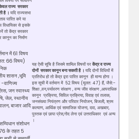
मिल विषयों पर साधारण
केवल राज्य सरकार
ी है ।
यदि राज्यसभा
्ताव पारित करे या
रीय विधायिका से इसके
ें तो केंद्र सरकार
र कानून का निर्माण
्तमान में 61 विषय
ूलत: 66 विषय)
यह ऐसी सूचि है जिसमे शामिल विषयों पर
केंद्र व राज्य
जनिक
दोनों सरकार कानून बना सकती है ।
यदि दोनों विधियों में
ानीय शासन ,भूमि
प्रतिरोध हो तो केंद्र द्वरा पारित कानून ही मान्य होगा ।
र -वाणिज्य
इस सूची में वर्तमान में 52 विषय (मूलत: 47) हैं, जैसे:-
शिक्षा ,वन,पर्यावरण संरक्षण , वन्य जीव संरक्षण ,आपराधिक
िस, जन स्वास्थ्य
कानून प्रक्रिया, सिविल प्रक्रिया, विवाह एवं तलाक,
षि, जेल, स्थानीय
जनसंख्या नियंत्रण और परिवार नियोजन, बिजली, श्रम
यपालन, बाजार आदि
कल्याण, आर्थिक एवं सामाजिक योजना, दवा, अखबार,
पुस्तक एवं छापा प्रेस,गोद लेना एवं उत्तराधिकार एवं अन्य
।
सम्विधान संशोधन
76 के तहत 5
्य सूची से समवर्ती