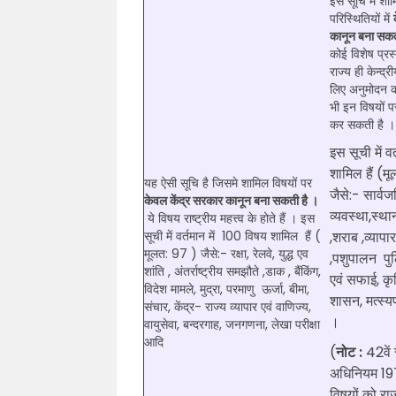
इस सूचि में शा
परिस्थितियों में
कानून बना सकत
कोई विशेष प्रस
राज्य ही केन्द्
लिए अनुमोदन कर
भी इन विषयों प
कर सकती है ।
इस सूची में वर
शामिल हैं (म
यह ऐसी सूचि है जिसमे शामिल विषयों पर
जैसे:- सार्व
केवल केंद्र सरकार कानून बना सकती है ।
व्यवस्था,स्थ
ये विषय राष्ट्रीय महत्त्व के होते हैं । इस
सूची में वर्तमान में 100 विषय शामिल हैं (
,शराब ,व्यापा
मूलत: 97 ) जैसे:- रक्षा, रेलवे, युद्ध एव
,पशुपालन पुल
शांति , अंतर्राष्ट्रीय समझौते ,डाक , बैंकिंग,
एवं सफाई, कृ
विदेश मामले, मुद्रा, परमाणु ऊर्जा, बीमा,
शासन, मत्स्
संचार, केंद्र- राज्य व्यापार एवं वाणिज्य,
।
वायुसेवा, बन्दरगाह, जनगणना, लेखा परीक्षा
आदि
(
नोट :
42वें 
अधिनियम 19
विषयों को राज