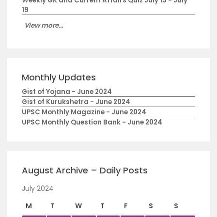
Weekly GK and Current Affairs Quiz July 13 - July
19
View more...
Monthly Updates
Gist of Yojana - June 2024
Gist of Kurukshetra - June 2024
UPSC Monthly Magazine - June 2024
UPSC Monthly Question Bank - June 2024
August Archive – Daily Posts
July 2024
M
T
W
T
F
S
S