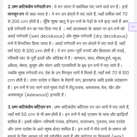
2.उष्ण कटिबंधीय पर्णपाती वन :
ये वन भारत में सर्वाधिक पाए जाने वाले वन हैं। इन्हें
मानसून वन
भी कहा जाता है। ये वन उन क्षेत्रों में पाए जाते हैं, जहाँ वार्षिक वर्षा 70
से 200 cm होती है। चूँकि शुष्क ऋतु में इन वनों के पेड़ों के पत्ते झड़ जाते हैं अतः
इन्हें पर्णपाती वन का नाम दिया गया है । वर्षा उपलब्धता के आधार पर इन वनों को
आर्द्र पर्णपाती (wet deciduous) और शुष्क पर्णपाती (dry deciduous)
वनों में विभाजित किया जाता है। आर्द्र पर्णपाती वन उन क्षेत्रों में पाए जाते हैं, जहाँ
वर्षा 100 से 200 cm होती है। ये वन उत्तर-पूर्वी राज्यों और हिमालय की तराई ,
पश्चिमी घाट के पूर्वी ढालों और ओडिशा में हैं। सागवान, साल, शीशम,हुर्रा, महुआ,
आँवला, सेमल, कुसुम और चंदन आदि प्रजातियों के वृक्ष इन वनों में पाए जाते हैं।
जबकि शुष्क पर्णपाती वन, देश के उन विस्तृत भागों में मिलते हैं, जहाँ वर्षा 70 से 100
cm होती है। उत्तर प्रदेश व बिहार के मैदानी भाग, झारखण्ड आदि इसके उदाहारण
हैं। इन वनों में पाए जाने वाले मुख्य पेड़ों में तेंदु,पलास, अमलतास, बेल, खैर और
अक्सलवूड (Axlewood) इत्यादि हैं।
3.उष्ण कटिबंधीय काँटेदार वन :
उष्ण कटिबंधीय काँटेदार वन उन भागों में पाए जाते हैं,
जहाँ वर्षा 50 cm से भी कम होती है। इन वनों में कई प्रकार के घास और झाड़ियाँ
शामिल हैं। इसमें दक्षिण-पश्चिमी पंजाब, हरियाणा, राजस्थान, गुजरात, मध्य प्रदेश
और उत्तर प्रदेश के अर्ध-शुष्क क्षेत्र शामिल हैं। इन वनों में पौधे पानी के वाष्पन को
बचाने के लिए लगभग पूरे वर्ष पर्णरहित रहते हैं और कांटेदार या चिकनाई (wax)