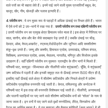
वाले पत्तों का भी सहारा लेते हैं। इनमें पाई जाने वाली मुख्य प्रजातियाँ बबूल, बेर,
खजूर, खैर, नीम, खेजड़ी और पलास इत्यादि हैं।
4.पर्वतीय वन :
ये वन मुख्य रूप से पहाड़ों में अधिक ऊंचाई पर स्थित होते हैं। भारत
में ऐसे वनों को 2 उप-भागों में रखा गया है :
उत्तरी पर्वतीय वन तथा दक्षिणी पर्वतीय वन
| उत्तरी पर्वतीय वन का प्रमुख क्षेत्र हिमालय पर्वत माला है | इस क्षेत्र में गिरिपाद पर
साल, सागौन, बांस और बेंत जैसे सदाबहार पेड़ उगते हैं | जबकि उंचाई पर चीड़,
देवदार, ओक, मेपल,अखरोट , स्प्रूस,रोडोडेंड्रोन और जुनिपर आदि समशीतोष्ण
शंकु-वृक्ष उगते हैं। जम्मू और कश्मीर, हिमाचल प्रदेश, उत्तराखंड, पश्चिम बंगाल,
सिक्किम, अरुणाचल प्रदेश, असम, मेघालय, नागालैंड, मणिपुर और मिजोरम इसके
उदाहरण हैं। वहीँ दक्षिणी पर्वतीय वन मुख्यतः प्रायद्वीप के तीन भागों में मिलते हैं :
पश्चिमी घाट, सतपुड़ा -विंध्याचल और नीलगिरी पर्वत श्रृंखलाएँ। चूँकि, ये श्रृंखलाएँ
उष्ण कटिबंध में पड़ती हैं और इनकी समुद्र तल से ऊँचाई लगभग 1500 मीटर ही है,
इसलिए यहाँ ऊँचाई वाले क्षेत्र में शीतोष्ण कटिबंधीय और निचले क्षेत्रों में उपोष्ण
कटिबंधीय प्राकृतिक वनस्पति पाई जाती है। केरल, तमिलनाडु और कर्नाटक में
पश्चिमी घाट में इस तरह की वनस्पति विशेषकर पाई जाती है। नीलगिरी, अन्नामलाई
और पालनी पहाड़ियों पर पाए जाने वाले शीतोष्ण कटिबंधीय वनों को “शोला” के नाम से
जाना जाता है। इन वनों में पाए जाने वाले वृक्षों मगनोलिया, लैरेल, सिनकोना और
वैटल का आर्थिक महत्त्व है। ये वन सतपुड़ा और मैकाल श्रेणियों (मध्य भारत) में भी