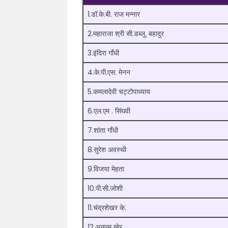
1.डॉ.के.बी. राज मन्नार
2.महाराजा श्री सी.डब्लू. बहादुर
3.इंदिरा गाँधी
4.के.पी.एस. मेनन
5.कमलादेवी चट्टोपाध्याय
6.एल.एम . सिंघवी
7.शांता गाँधी
8.सुरेश अवस्थी
9.विजया मेहता
10.पी.सी.जोशी
11.चंद्रशेखर के.
12.अनुपम खेर