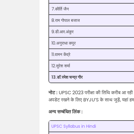
7.कीर्ति जैन
8.राम गोपाल बजाज
9.डी.आर.अंकुर
10.अनुराधा कपूर
11.वामन केंद्रे
12.सुरेश शर्मा
13.डॉ.रमेश चन्द्र गौर
नोट :
UPSC 2023 परीक्षा की तिथि करीब आ रही 
अपडेट रखने के लिए BYJU’S के साथ जुड़ें, यहां हम
अन्य सम्बंधित लिंक :
UPSC Syllabus in Hindi