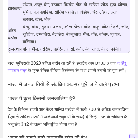
संथाल, असुर, बैगा, बन्जारा, बिरहोर, गोंड, हो, खरिया, खोंड, मुंडा, कोरवा,
झारखण्ड
भूमिज, मल पहाडिय़ा, सोरिया पहाडिय़ा, बिझिया, चेरू लोहरा, उरांव,
खरवार, कोल, भील।
चेन्चू, कोचा, गुड़ावा, जटापा, कोंडा डोरस, कोंडा कपूर, कोंडा रेड्डी, खोंड,
आंध्र
सुगेलिस, लम्बाडिस, येलडिस, येरुकुलास, भील, गोंड, कोलम, प्रधान,
प्रदेश
बाल्मिक।
राजस्थान
मीणा, भील, गरसिया, सहरिया, सांसी, दमोर, मेव, रावत, मेरात, कोली।
नोट: यूपीएससी 2023 परीक्षा करीब आ रही है; इसलिए आप BYJU’S द्वारा
द हिंदू
समाचार पत्र
के मुफ्त दैनिक वीडियो विश्लेषण के साथ अपनी तैयारी को पूरा करें।
भारत में जनजातियों से संबंधित अक्सर पूछे जाने वाले प्रश्न
भारत में कुल कितनी जनजातियां हैं?
देश के विभिन्न राज्यों और केंद्र शासित प्रदेशों में फैली 700 से अधिक जनजातियां
(एक से अधिक राज्यों में अतिव्यापी समुदायों के साथ) हैं जिन्हें भारत के संविधान के
अनुच्छेद 342 के तहत अधिसूचित किया गया है।
भारत की सबसे बड़ी जनजाति कौन सी है?