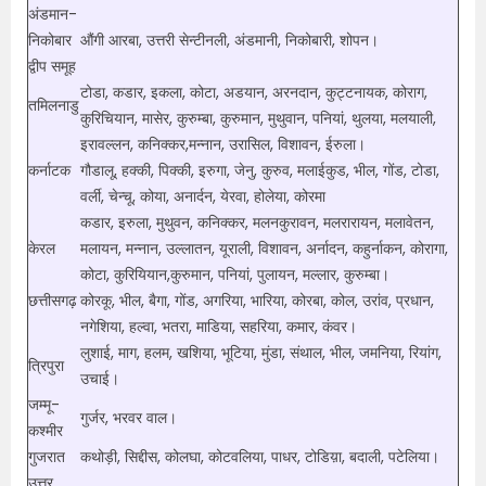
अंडमान-
निकोबार
औंगी आरबा, उत्तरी सेन्टीनली, अंडमानी, निकोबारी, शोपन।
द्वीप समूह
टोडा, कडार, इकला, कोटा, अडयान, अरनदान, कुट्टनायक, कोराग,
तमिलनाडु
कुरिचियान, मासेर, कुरुम्बा, कुरुमान, मुथुवान, पनियां, थुलया, मलयाली,
इरावल्लन, कनिक्कर,मन्नान, उरासिल, विशावन, ईरुला।
कर्नाटक
गौडालू, हक्की, पिक्की, इरुगा, जेनु, कुरुव, मलाईकुड, भील, गोंड, टोडा,
वर्ली, चेन्चू, कोया, अनार्दन, येरवा, होलेया, कोरमा
कडार, इरुला, मुथुवन, कनिक्कर, मलनकुरावन, मलरारायन, मलावेतन,
केरल
मलायन, मन्नान, उल्लातन, यूराली, विशावन, अर्नादन, कहुर्नाकन, कोरागा,
कोटा, कुरियियान,कुरुमान, पनियां, पुलायन, मल्लार, कुरुम्बा।
छत्तीसगढ़
कोरकू, भील, बैगा, गोंड, अगरिया, भारिया, कोरबा, कोल, उरांव, प्रधान,
नगेशिया, हल्वा, भतरा, माडिया, सहरिया, कमार, कंवर।
लुशाई, माग, हलम, खशिया, भूटिया, मुंडा, संथाल, भील, जमनिया, रियांग,
त्रिपुरा
उचाई।
जम्मू-
गुर्जर, भरवर वाल।
कश्मीर
गुजरात
कथोड़ी, सिद्दीस, कोलघा, कोटवलिया, पाधर, टोडिय़ा, बदाली, पटेलिया।
उत्तर