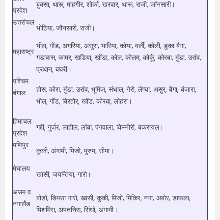
बुक्सा, थारू, माहगीर, शोर्का, खरवार, थारू, राजी, जॉनसारी।
प्रदेश
उत्तरांचल
भोटिया, जौनसारी, राजी।
भील, गोंड, अगरिया, असुरा, भारिया, कोया, वर्ली, कोली, डुका बैगा,
महाराष्ट्र
गडावास, कामर, खडिया, खोंडा, कोल, कोलम, कोर्कू, कोरबा, मुंडा, उरांव,
प्रधान, बघरी।
पश्चिम
होस, कोरा, मुंडा, उरांव, भूमिज, संथाल, गेरो, लेप्चा, असुर, बैगा, बंजारा,
बंगाल
भील, गोंड, बिरहोर, खोंड, कोरबा, लोहरा।
हिमाचल
गद्दी, गुर्जर, लाहौल, लांबा, पंगवाला, किन्नौरी, बकरायल।
प्रदेश
मणिपुर
कुकी, अंगामी, मिजो, पुरुम, सीमा।
मेघालय
खासी, जयन्तिया, गारो।
असम व
बोडो, डिमसा गारो, खासी, कुकी, मिजो, मिकिर, नगा, अबोर, डाफला,
नगालैंड
मिशमिस, अपतनिस, सिंधो, अंगामी।